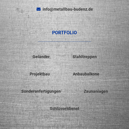
info@metallbau-budenz.de
PORTFOLIO
Geländer
Stahltreppen
Projektbau
Anbaubalkone
Sonderanfertigungen
Zaunanlagen
Schlüsseldienst